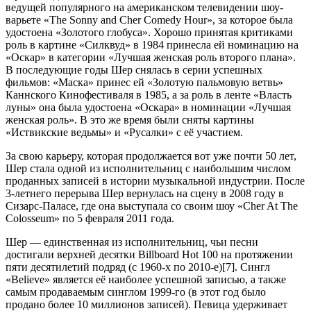
ведущей популярного на американском телевидении шоу-
варьете «The Sonny and Cher Comedy Hour», за которое была
удостоена «Золотого глобуса». Хорошо принятая критиками
роль в картине «Силквуд» в 1984 принесла ей номинацию на
«Оскар» в категории «Лучшая женская роль второго плана».
В последующие годы Шер снялась в серии успешных
фильмов: «Маска» принес ей «Золотую пальмовую ветвь»
Каннского Кинофестиваля в 1985, а за роль в ленте «Власть
луны» она была удостоена «Оскара» в номинации «Лучшая
женская роль». В это же время были сняты картины
«Иствикские ведьмы» и «Русалки» с её участием.
За свою карьеру, которая продолжается вот уже почти 50 лет,
Шер стала одной из исполнительниц с наибольшим числом
проданных записей в истории музыкальной индустрии. После
3-летнего перерыва Шер вернулась на сцену в 2008 году в
Сизарс-Паласе, где она выступала со своим шоу «Cher At The
Colosseum» по 5 февраля 2011 года.
Шер — единственная из исполнительниц, чьи песни
достигали верхней десятки Billboard Hot 100 на протяжении
пяти десятилетий подряд (с 1960-х по 2010-е)[7]. Сингл
«Believe» является её наиболее успешной записью, а также
самым продаваемым синглом 1999-го (в этот год было
продано более 10 миллионов записей). Певица удерживает