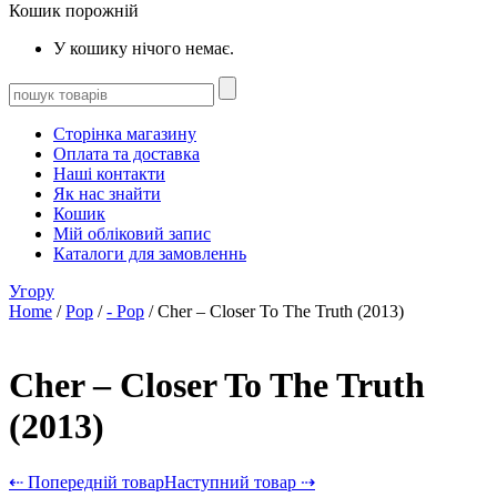
Кошик порожній
У кошику нічого немає.
Сторінка магазину
Оплата та доставка
Наші контакти
Як нас знайти
Кошик
Мій обліковий запис
Каталоги для замовленнь
Угору
Home
/
Pop
/
- Pop
/ Cher – Closer To The Truth (2013)
Cher – Closer To The Truth
(2013)
⇠ Попередній товар
Наступний товар ⇢