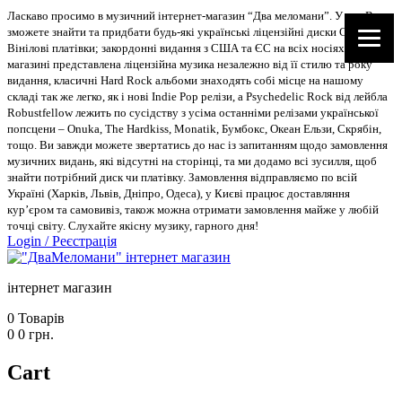
Ласкаво просимо в музичний інтернет-магазин “Два меломани”. У нас Ви
зможете знайти та придбати будь-які українські ліцензійні диски CD, DVD,
Вінілові платівки; закордонні видання з США та ЄС на всіх носіях. В
магазині представлена ліцензійна музика незалежно від її стилю та року
видання, класичні Hard Rock альбоми знаходять собі місце на нашому
складі так же легко, як і нові Indie Pop релізи, а Psychedelic Rock від лейбла
Robustfellow лежить по сусідству з усіма останніми релізами української
попсцени – Onuka, The Hardkiss, Monatik, Бумбокс, Океан Ельзи, Скрябін,
тощо. Ви завжди можете звертатись до нас із запитанням щодо замовлення
музичних видань, які відсутні на сторінці, та ми додамо всі зусилля, щоб
знайти потрібний диск чи платівку. Замовлення відправляємо по всій
Україні (Харків, Львів, Дніпро, Одеса), у Києві працює доставляння
кур’єром та самовивіз, також можна отримати замовлення майже у любій
точці світу. Слухайте якісну музику, гарного дня!
Login
/
Реєстрація
інтернет магазин
0
Товарів
0
0
грн.
Cart