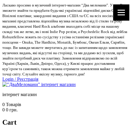
Ласкаво просимо в музичний інтернет-магазин “Два меломани”. У нас Ви
зможете знайти та придбати будь-які українські ліцензійні диски CD, DVD,
Вінілові платівки; закордонні видання з США та ЄС на всіх носіях. В
магазині представлена ліцензійна музика незалежно від її стилю та року
видання, класичні Hard Rock альбоми знаходять собі місце на нашому
складі так же легко, як і нові Indie Pop релізи, а Psychedelic Rock від лейбла
Robustfellow лежить по сусідству з усіма останніми релізами української
попсцени – Onuka, The Hardkiss, Monatik, Бумбокс, Океан Ельзи, Скрябін,
тощо. Ви завжди можете звертатись до нас із запитанням щодо замовлення
музичних видань, які відсутні на сторінці, та ми додамо всі зусилля, щоб
знайти потрібний диск чи платівку. Замовлення відправляємо по всій
Україні (Харків, Львів, Дніпро, Одеса), у Києві працює доставляння
кур’єром та самовивіз, також можна отримати замовлення майже у любій
точці світу. Слухайте якісну музику, гарного дня!
Login
/
Реєстрація
інтернет магазин
0
Товарів
0
0
грн.
Cart