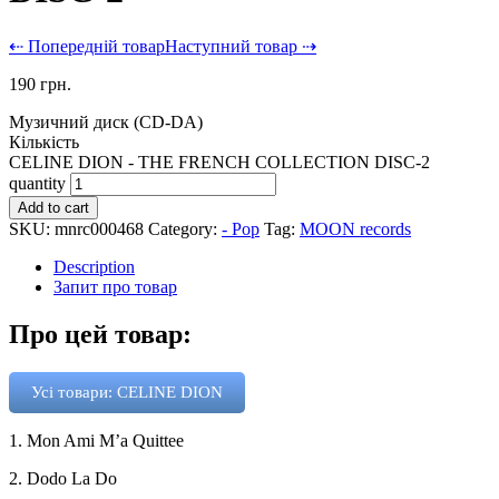
⇠ Попередній товар
Наступний товар ⇢
190
грн.
Музичний диск (CD-DA)
Кількість
CELINE DION - THE FRENCH COLLECTION DISC-2
quantity
Add to cart
SKU:
mnrc000468
Category:
- Pop
Tag:
MOON records
Description
Запит про товар
Про цей товар:
Усі товари: CELINE DION
1. Mon Ami M’a Quittee
2. Dodo La Do