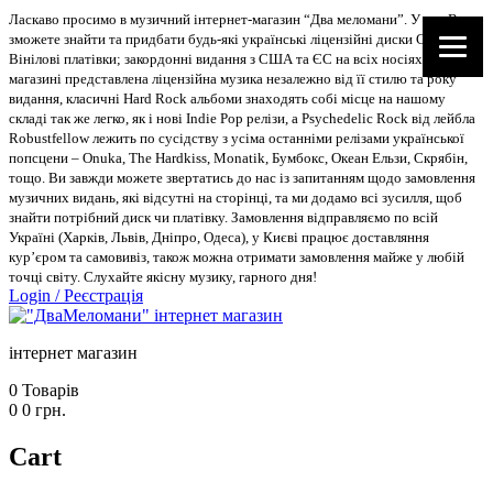
Ласкаво просимо в музичний інтернет-магазин “Два меломани”. У нас Ви
зможете знайти та придбати будь-які українські ліцензійні диски CD, DVD,
Вінілові платівки; закордонні видання з США та ЄС на всіх носіях. В
магазині представлена ліцензійна музика незалежно від її стилю та року
видання, класичні Hard Rock альбоми знаходять собі місце на нашому
складі так же легко, як і нові Indie Pop релізи, а Psychedelic Rock від лейбла
Robustfellow лежить по сусідству з усіма останніми релізами української
попсцени – Onuka, The Hardkiss, Monatik, Бумбокс, Океан Ельзи, Скрябін,
тощо. Ви завжди можете звертатись до нас із запитанням щодо замовлення
музичних видань, які відсутні на сторінці, та ми додамо всі зусилля, щоб
знайти потрібний диск чи платівку. Замовлення відправляємо по всій
Україні (Харків, Львів, Дніпро, Одеса), у Києві працює доставляння
кур’єром та самовивіз, також можна отримати замовлення майже у любій
точці світу. Слухайте якісну музику, гарного дня!
Login
/
Реєстрація
інтернет магазин
0
Товарів
0
0
грн.
Cart