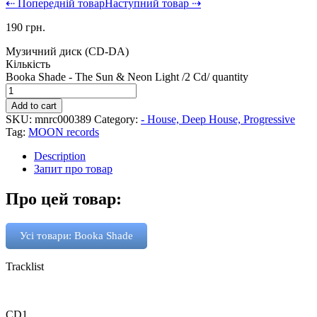
⇠ Попередній товар
Наступний товар ⇢
190
грн.
Музичний диск (CD-DA)
Кількість
Booka Shade - The Sun & Neon Light /2 Cd/ quantity
Add to cart
SKU:
mnrc000389
Category:
- House, Deep House, Progressive
Tag:
MOON records
Description
Запит про товар
Про цей товар:
Усі товари: Booka Shade
Tracklist
CD1