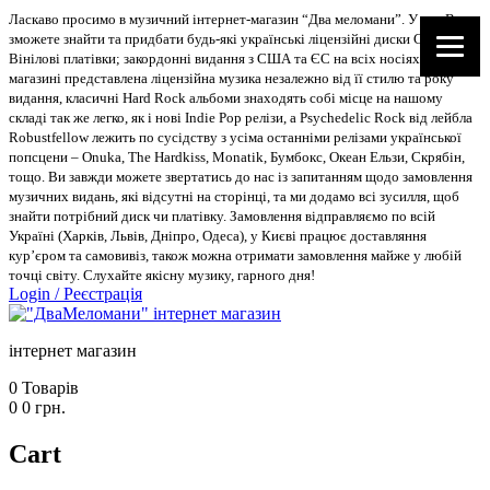
Ласкаво просимо в музичний інтернет-магазин “Два меломани”. У нас Ви
зможете знайти та придбати будь-які українські ліцензійні диски CD, DVD,
Вінілові платівки; закордонні видання з США та ЄС на всіх носіях. В
магазині представлена ліцензійна музика незалежно від її стилю та року
видання, класичні Hard Rock альбоми знаходять собі місце на нашому
складі так же легко, як і нові Indie Pop релізи, а Psychedelic Rock від лейбла
Robustfellow лежить по сусідству з усіма останніми релізами української
попсцени – Onuka, The Hardkiss, Monatik, Бумбокс, Океан Ельзи, Скрябін,
тощо. Ви завжди можете звертатись до нас із запитанням щодо замовлення
музичних видань, які відсутні на сторінці, та ми додамо всі зусилля, щоб
знайти потрібний диск чи платівку. Замовлення відправляємо по всій
Україні (Харків, Львів, Дніпро, Одеса), у Києві працює доставляння
кур’єром та самовивіз, також можна отримати замовлення майже у любій
точці світу. Слухайте якісну музику, гарного дня!
Login
/
Реєстрація
інтернет магазин
0
Товарів
0
0
грн.
Cart