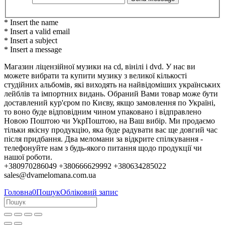
* Insert the name
* Insert a valid email
* Insert a subject
* Insert a message
Магазин ліцензійної музики на cd, вінілі і dvd. У нас ви
можете вибрати та купити музику з великої кількості
студійних альбомів, які виходять на найвідоміших українських
лейблів та імпортних видань. Обраний Вами товар може бути
доставлений кур'єром по Києву, якщо замовлення по Україні,
то воно буде відповідним чином упаковано і відправлено
Новою Поштою чи УкрПоштою, на Ваш вибір. Ми продаємо
тільки якісну продукцію, яка буде радувати вас ще довгий час
після придбання. Два меломани за відкрите спілкування -
телефонуйте нам з будь-якого питання щодо продукції чи
нашої роботи.
+380970286049 +380666629992 +380634285022
sales@dvamelomana.com.ua
Головна
0
Пошук
Обліковий запис
Колеги, партнери та клієнти!