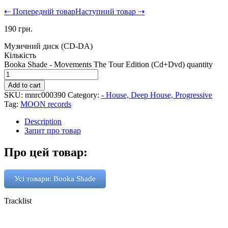
⇠ Попередній товар
Наступний товар ⇢
190
грн.
Музичний диск (CD-DA)
Кількість
Booka Shade - Movements The Tour Edition (Cd+Dvd) quantity
Add to cart
SKU:
mnrc000390
Category:
- House, Deep House, Progressive
Tag:
MOON records
Description
Запит про товар
Про цей товар:
Усі товари: Booka Shade
Tracklist