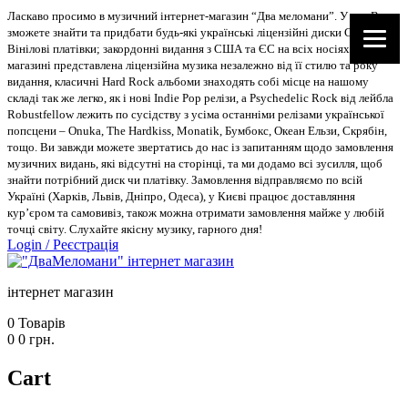
Ласкаво просимо в музичний інтернет-магазин “Два меломани”. У нас Ви
зможете знайти та придбати будь-які українські ліцензійні диски CD, DVD,
Вінілові платівки; закордонні видання з США та ЄС на всіх носіях. В
магазині представлена ліцензійна музика незалежно від її стилю та року
видання, класичні Hard Rock альбоми знаходять собі місце на нашому
складі так же легко, як і нові Indie Pop релізи, а Psychedelic Rock від лейбла
Robustfellow лежить по сусідству з усіма останніми релізами української
попсцени – Onuka, The Hardkiss, Monatik, Бумбокс, Океан Ельзи, Скрябін,
тощо. Ви завжди можете звертатись до нас із запитанням щодо замовлення
музичних видань, які відсутні на сторінці, та ми додамо всі зусилля, щоб
знайти потрібний диск чи платівку. Замовлення відправляємо по всій
Україні (Харків, Львів, Дніпро, Одеса), у Києві працює доставляння
кур’єром та самовивіз, також можна отримати замовлення майже у любій
точці світу. Слухайте якісну музику, гарного дня!
Login
/
Реєстрація
інтернет магазин
0
Товарів
0
0
грн.
Cart