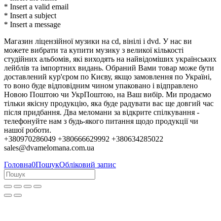
* Insert a valid email
* Insert a subject
* Insert a message
Магазин ліцензійної музики на cd, вінілі і dvd. У нас ви
можете вибрати та купити музику з великої кількості
студійних альбомів, які виходять на найвідоміших українських
лейблів та імпортних видань. Обраний Вами товар може бути
доставлений кур'єром по Києву, якщо замовлення по Україні,
то воно буде відповідним чином упаковано і відправлено
Новою Поштою чи УкрПоштою, на Ваш вибір. Ми продаємо
тільки якісну продукцію, яка буде радувати вас ще довгий час
після придбання. Два меломани за відкрите спілкування -
телефонуйте нам з будь-якого питання щодо продукції чи
нашої роботи.
+380970286049 +380666629992 +380634285022
sales@dvamelomana.com.ua
Головна
0
Пошук
Обліковий запис
Колеги, партнери та клієнти!
Це було чудове десятиліття. Понад 12 років ми працювали та