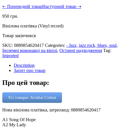
⇠ Попередній товар
Наступний товар ⇢
950
грн.
Вінілова платівка (Vinyl record)
Товар закінчився
SKU:
0889854620417
Categories:
- Jazz, jazz rock, blues, soul
,
Іноземні виконавці на вінілі
,
Останні надходження
Tag:
Imported
Description
Запит про товар
Про цей товар:
Усі товари: Avishai Cohen
Нова вінілова платівка, штрихкод: 0889854620417
A1 Song Of Hope
A2 My Lady