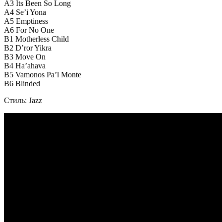
A3 Its Been So Long
A4 Se’i Yona
A5 Emptiness
A6 For No One
B1 Motherless Child
B2 D’ror Yikra
B3 Move On
B4 Ha’ahava
B5 Vamonos Pa’l Monte
B6 Blinded
Стиль: Jazz