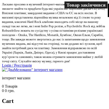
Товар закінчився
Ласкаво просимо в музичний інтернет-магазин “Два меломани”. У нас Ви
зможете знайти та придбати будь-які українські ліцензійні диски CD, DVD,
Вінілові платівки; закордонні видання з США та ЄС на всіх носіях. В
магазині представлена ліцензійна музика незалежно від її стилю та року
видання, класичні Hard Rock альбоми знаходять собі місце на нашому
складі так же легко, як і нові Indie Pop релізи, а Psychedelic Rock від лейбла
Robustfellow лежить по сусідству з усіма останніми релізами української
попсцени – Onuka, The Hardkiss, Monatik, Бумбокс, Океан Ельзи, Скрябін,
тощо. Ви завжди можете звертатись до нас із запитанням щодо замовлення
музичних видань, які відсутні на сторінці, та ми додамо всі зусилля, щоб
знайти потрібний диск чи платівку. Замовлення відправляємо по всій
Україні (Харків, Львів, Дніпро, Одеса), у Києві працює доставляння
кур’єром та самовивіз, також можна отримати замовлення майже у любій
точці світу. Слухайте якісну музику, гарного дня!
Login
/
Реєстрація
інтернет магазин
0
Товарів
0
0
грн.
Cart