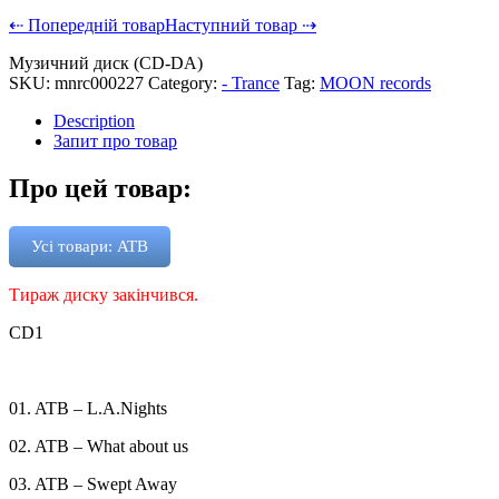
⇠ Попередній товар
Наступний товар ⇢
Музичний диск (CD-DA)
SKU:
mnrc000227
Category:
- Trance
Tag:
MOON records
Description
Запит про товар
Про цей товар:
Усі товари: ATB
Тираж диску закінчився.
CD1
01. ATB – L.A.Nights
02. ATB – What about us
03. ATB – Swept Away