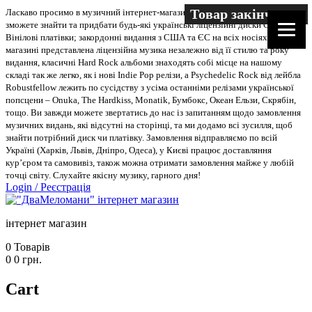
Товар закінчився
Ласкаво просимо в музичний інтернет-магазин “Два меломани”. У нас Ви
зможете знайти та придбати будь-які українські ліцензійні диски CD, DVD,
Вінілові платівки; закордонні видання з США та ЄС на всіх носіях. В
магазині представлена ліцензійна музика незалежно від її стилю та року
видання, класичні Hard Rock альбоми знаходять собі місце на нашому
складі так же легко, як і нові Indie Pop релізи, а Psychedelic Rock від лейбла
Robustfellow лежить по сусідству з усіма останніми релізами української
попсцени – Onuka, The Hardkiss, Monatik, Бумбокс, Океан Ельзи, Скрябін,
тощо. Ви завжди можете звертатись до нас із запитанням щодо замовлення
музичних видань, які відсутні на сторінці, та ми додамо всі зусилля, щоб
знайти потрібний диск чи платівку. Замовлення відправляємо по всій
Україні (Харків, Львів, Дніпро, Одеса), у Києві працює доставляння
кур’єром та самовивіз, також можна отримати замовлення майже у любій
точці світу. Слухайте якісну музику, гарного дня!
Login
/
Реєстрація
інтернет магазин
0
Товарів
0
0
грн.
Cart