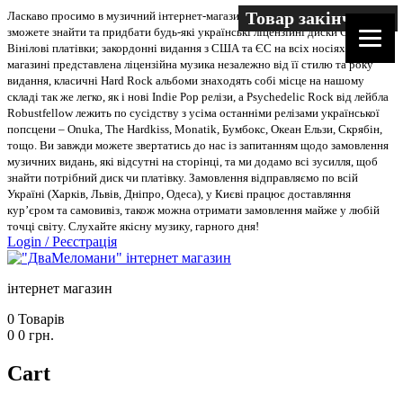
Товар закінчився
Ласкаво просимо в музичний інтернет-магазин “Два меломани”. У нас Ви
зможете знайти та придбати будь-які українські ліцензійні диски CD, DVD,
Вінілові платівки; закордонні видання з США та ЄС на всіх носіях. В
магазині представлена ліцензійна музика незалежно від її стилю та року
видання, класичні Hard Rock альбоми знаходять собі місце на нашому
складі так же легко, як і нові Indie Pop релізи, а Psychedelic Rock від лейбла
Robustfellow лежить по сусідству з усіма останніми релізами української
попсцени – Onuka, The Hardkiss, Monatik, Бумбокс, Океан Ельзи, Скрябін,
тощо. Ви завжди можете звертатись до нас із запитанням щодо замовлення
музичних видань, які відсутні на сторінці, та ми додамо всі зусилля, щоб
знайти потрібний диск чи платівку. Замовлення відправляємо по всій
Україні (Харків, Львів, Дніпро, Одеса), у Києві працює доставляння
кур’єром та самовивіз, також можна отримати замовлення майже у любій
точці світу. Слухайте якісну музику, гарного дня!
Login
/
Реєстрація
інтернет магазин
0
Товарів
0
0
грн.
Cart