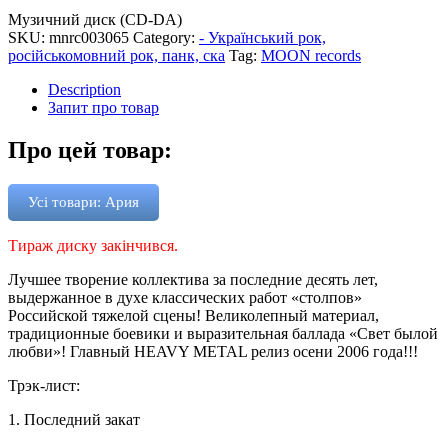
Музичний диск (CD-DA)
SKU:
mnrc003065
Category:
- Український рок,
російськомовний рок, панк, ска
Tag:
MOON records
Description
Запит про товар
Про цей товар:
Усі товари: Ария
Тираж диску закінчився.
Лучшее творение коллектива за последние десять лет,
выдержанное в духе классических работ «столпов»
Российской тяжелой сцены! Великолепный материал,
традиционные боевики и выразительная баллада «Свет былой
любви»! Главный HEAVY METAL релиз осени 2006 года!!!
Трэк-лист:
1. Последний закат