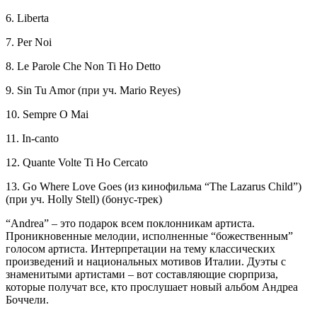
6. Liberta
7. Per Noi
8. Le Parole Che Non Ti Ho Detto
9. Sin Tu Amor (при уч. Mario Reyes)
10. Sempre О Mai
11. In-canto
12. Quante Volte Ti Ho Cercato
13. Go Where Love Goes (из кинофильма “The Lazarus Child”)
(при уч. Holly Stell) (бонус-трек)
“Аndrea” – это подарок всем поклонникам артиста.
Проникновенные мелодии, исполненные “божественным”
голосом артиста. Интерпретации на тему классических
произведений и национальных мотивов Италии. Дуэты с
знаменитыми артистами – вот составляющие сюрприза,
которые получат все, кто прослушает новый альбом Андреа
Боччели.