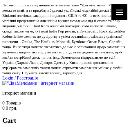
Ласкаво просимо в музичний інтернет-магазин “Два меломани”. У нас Ви
зможете знайти та придбати будь-які українські ліцензійні диски CD, DVD,
Вінілові платівки; закордонні видання з США та ЄС на всіх носіях. В
магазині представлена ліцензійна музика незалежно від її стилю та року
видання, класичні Hard Rock альбоми знаходять собі місце на нашому
складі так же легко, як і нові Indie Pop релізи, а Psychedelic Rock від лейбла
Robustfellow лежить по сусідству з усіма останніми релізами української
попсцени – Onuka, The Hardkiss, Monatik, Бумбокс, Океан Ельзи, Скрябін,
тощо. Ви завжди можете звертатись до нас із запитанням щодо замовлення
музичних видань, які відсутні на сторінці, та ми додамо всі зусилля, щоб
знайти потрібний диск чи платівку. Замовлення відправляємо по всій
Україні (Харків, Львів, Дніпро, Одеса), у Києві працює доставляння
кур’єром та самовивіз, також можна отримати замовлення майже у любій
точці світу. Слухайте якісну музику, гарного дня!
Login
/
Реєстрація
інтернет магазин
0
Товарів
0
0
грн.
Cart