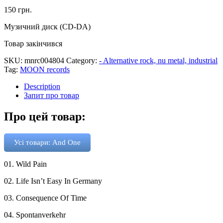
150
грн.
Музичний диск (CD-DA)
Товар закінчився
SKU:
mnrc004804
Category:
- Alternative rock, nu metal, industrial
Tag:
MOON records
Description
Запит про товар
Про цей товар:
Усі товари: And One
01. Wild Pain
02. Life Isn’t Easy In Germany
03. Consequence Of Time
04. Spontanverkehr