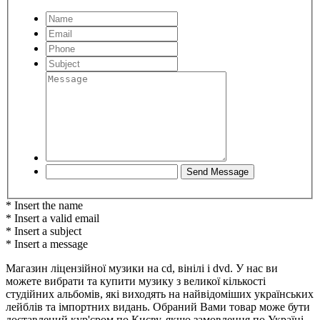
* Insert the name
* Insert a valid email
* Insert a subject
* Insert a message
Магазин ліцензійної музики на cd, вінілі і dvd. У нас ви
можете вибрати та купити музику з великої кількості
студійних альбомів, які виходять на найвідоміших українських
лейблів та імпортних видань. Обраний Вами товар може бути
доставлений кур'єром по Києву, якщо замовлення по Україні,