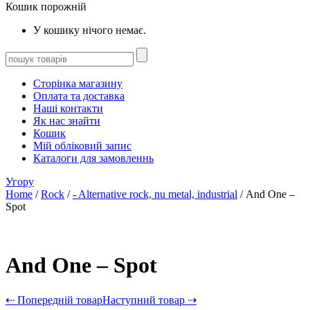
Кошик порожній
У кошику нічого немає.
Сторінка магазину
Оплата та доставка
Наші контакти
Як нас знайти
Кошик
Мій обліковий запис
Каталоги для замовленнь
Угору
Home
/
Rock
/
- Alternative rock, nu metal, industrial
/ And One –
Spot
And One – Spot
⇠ Попередній товар
Наступний товар ⇢