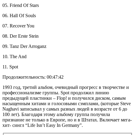
05. Friend Of Stars
06. Hall Of Souls
07. Recover You
08. Der Erste Stein
09. Tanz Der Arroganz
10. The And
11. Spot
Продолжительность: 00:47:42
1993 год, третий альбом, очевидный прогресс в творчестве и
профессионализме группы. Spot продолжил линию
предыдущей пластинки – Flop! и получился диском, самым
насыщенным хитами и голосовыми сэмплами, (которые Steve
Naghavi записывал у самых разных людей в возрасте от 6 до
100 лет). Благодаря этому альбому группа получила
признание не только в Европе, но и в Штатах. Включает мега-
хит- сингл “Life Isn’t Easy In Germany”.