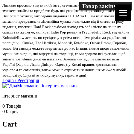
Товар закінчився
Ласкаво просимо в музичний інтернет-магазин “Два меломани”. У нас Ви
зможете знайти та придбати будь-які українські ліцензійні диски CD, DVD,
Вінілові платівки; закордонні видання з США та ЄС на всіх носіях. В
магазині представлена ліцензійна музика незалежно від її стилю та року
видання, класичні Hard Rock альбоми знаходять собі місце на нашому
складі так же легко, як і нові Indie Pop релізи, а Psychedelic Rock від лейбла
Robustfellow лежить по сусідству з усіма останніми релізами української
попсцени – Onuka, The Hardkiss, Monatik, Бумбокс, Океан Ельзи, Скрябін,
тощо. Ви завжди можете звертатись до нас із запитанням щодо замовлення
музичних видань, які відсутні на сторінці, та ми додамо всі зусилля, щоб
знайти потрібний диск чи платівку. Замовлення відправляємо по всій
Україні (Харків, Львів, Дніпро, Одеса), у Києві працює доставляння
кур’єром та самовивіз, також можна отримати замовлення майже у любій
точці світу. Слухайте якісну музику, гарного дня!
Login
/
Реєстрація
інтернет магазин
0
Товарів
0
0
грн.
Cart