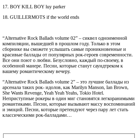
17. BOY KILL BOY luy parker
18. GUILLERMOTS if the world ends
“Alternative Rock Ballads volume 02” – сиквел одноименной
компиляции, вышедшей в прошлом году. Только в этом
сборнике вы сможете услышать самые проникновенные и
красивые баллады от популярных рок-героев современности.
Все они поют о любви. Безусловно, каждый по-своему, в
особенной манере. Песни, которые станут саундтреком к
вашему романтическому вечеру.
“Alternative Rock Ballads volume 2” – это лучшие баллады из
арсенала таких рок- идолов, как Marilyn Manson, Ian Brown,
She Wants Revenge, Yeah Yeah Yeahs, Tokio Hotel.
Неприступные рокеры в один миг становятся легкоранимыми
романтиками. Песни, которые вызывают массу воспоминаний
и эмоций. Песни, которые претендуют через пару лет стать
классическими рок-балладами…