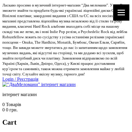
Ласкаво просимо в музичний інтернет-магазин “Два меломани”. У нас Ви
зможете знайти та придбати будь-які українські ліцензійні диски CD, DVD,
Вінілові платівки; закордонні видання з США та ЄС на всіх носіях. В
магазині представлена ліцензійна музика незалежно від її стилю та року
видання, класичні Hard Rock альбоми знаходять собі місце на нашому
складі так же легко, як і нові Indie Pop релізи, а Psychedelic Rock від лейбла
Robustfellow лежить по сусідству з усіма останніми релізами української
попсцени – Onuka, The Hardkiss, Monatik, Бумбокс, Океан Ельзи, Скрябін,
тощо. Ви завжди можете звертатись до нас із запитанням щодо замовлення
музичних видань, які відсутні на сторінці, та ми додамо всі зусилля, щоб
знайти потрібний диск чи платівку. Замовлення відправляємо по всій
Україні (Харків, Львів, Дніпро, Одеса), у Києві працює доставляння
кур’єром та самовивіз, також можна отримати замовлення майже у любій
точці світу. Слухайте якісну музику, гарного дня!
Login
/
Реєстрація
інтернет магазин
0
Товарів
0
0
грн.
Cart