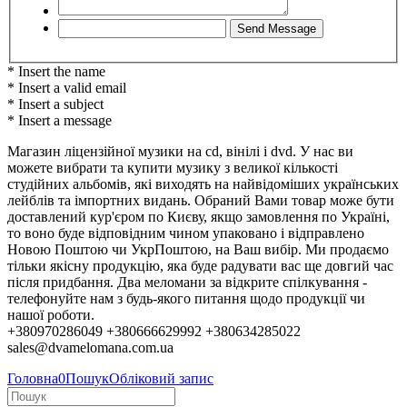
* Insert the name
* Insert a valid email
* Insert a subject
* Insert a message
Магазин ліцензійної музики на cd, вінілі і dvd. У нас ви
можете вибрати та купити музику з великої кількості
студійних альбомів, які виходять на найвідоміших українських
лейблів та імпортних видань. Обраний Вами товар може бути
доставлений кур'єром по Києву, якщо замовлення по Україні,
то воно буде відповідним чином упаковано і відправлено
Новою Поштою чи УкрПоштою, на Ваш вибір. Ми продаємо
тільки якісну продукцію, яка буде радувати вас ще довгий час
після придбання. Два меломани за відкрите спілкування -
телефонуйте нам з будь-якого питання щодо продукції чи
нашої роботи.
+380970286049 +380666629992 +380634285022
sales@dvamelomana.com.ua
Головна
0
Пошук
Обліковий запис