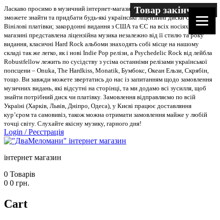
Товар закінчився
Ласкаво просимо в музичний інтернет-магазин “Два меломани”. У нас Ви
зможете знайти та придбати будь-які українські ліцензійні диски CD, DVD,
Вінілові платівки; закордонні видання з США та ЄС на всіх носіях. В
магазині представлена ліцензійна музика незалежно від її стилю та року
видання, класичні Hard Rock альбоми знаходять собі місце на нашому
складі так же легко, як і нові Indie Pop релізи, а Psychedelic Rock від лейбла
Robustfellow лежить по сусідству з усіма останніми релізами української
попсцени – Onuka, The Hardkiss, Monatik, Бумбокс, Океан Ельзи, Скрябін,
тощо. Ви завжди можете звертатись до нас із запитанням щодо замовлення
музичних видань, які відсутні на сторінці, та ми додамо всі зусилля, щоб
знайти потрібний диск чи платівку. Замовлення відправляємо по всій
Україні (Харків, Львів, Дніпро, Одеса), у Києві працює доставляння
кур’єром та самовивіз, також можна отримати замовлення майже у любій
точці світу. Слухайте якісну музику, гарного дня!
Login
/
Реєстрація
інтернет магазин
0
Товарів
0
0
грн.
Cart