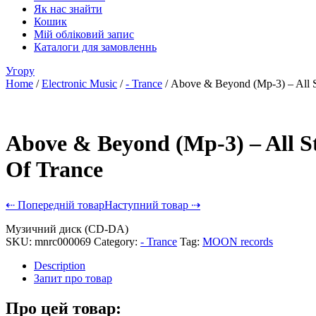
Як нас знайти
Кошик
Мій обліковий запис
Каталоги для замовленнь
Угору
Home
/
Electronic Music
/
- Trance
/ Above & Beyond (Mp-3) – All S
Above & Beyond (Mp-3) – All S
Of Trance
⇠ Попередній товар
Наступний товар ⇢
Музичний диск (CD-DA)
SKU:
mnrc000069
Category:
- Trance
Tag:
MOON records
Description
Запит про товар
Про цей товар: