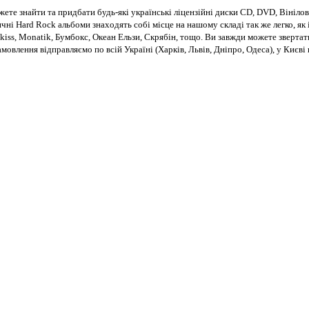
те знайти та придбати будь-які українські ліцензійні диски CD, DVD, Вінілові
чні Hard Rock альбоми знаходять собі місце на нашому складі так же легко, як і
kiss, Monatik, Бумбокс, Океан Ельзи, Скрябін, тощо. Ви завжди можете звертат
Замовлення відправляємо по всій Україні (Харків, Львів, Дніпро, Одеса), у Киє