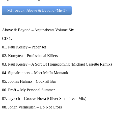
Усі товари: Above & Beyond (Mp-3)
Above & Beyond – Anjunabeats Volume Six
CD 1:
01. Paul Keeley – Paper Jet
02. Komytea – Professional Killers
03. Paul Keeley – A Sort Of Homecoming (Michael Cassette Remix)
04. Signalrunners – Meet Me In Montauk
05. Joonas Hahmo – Cocktail Bar
06. Proff – My Personal Summer
07. Jaytech – Groove Nova (Oliver Smith Tech Mix)
08. Johan Vermeulen – Do Not Cross