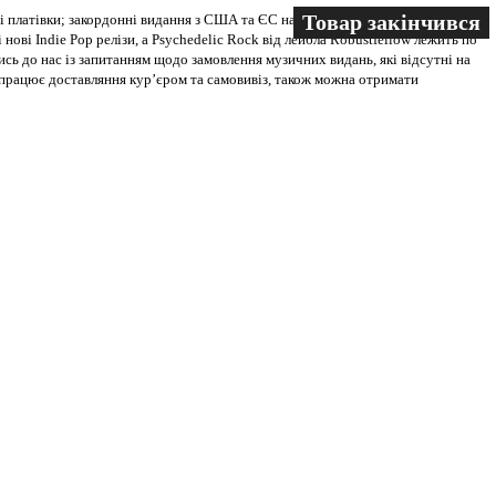
Товар закінчився
Товар закінчився
Товар закінчився
 платівки; закордонні видання з США та ЄС на всіх носіях. В магазині
 нові Indie Pop релізи, а Psychedelic Rock від лейбла Robustfellow лежить по
ись до нас із запитанням щодо замовлення музичних видань, які відсутні на
ві працює доставляння кур’єром та самовивіз, також можна отримати