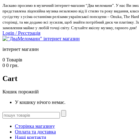
Ласкаво просимо в музичний інтернет-магазин “Два меломани”. У нас Ви зможе
представлена ліцензійна музика незалежно від її стилю та року видання, класи
сусідству з усіма останніми релізами української попсцени – Onuka, The Hard
сторінці, та ми додамо всі зусилля, щоб знайти потрібний диск чи платівку. 
замовлення майже у любій точці світу. Слухайте якісну музику, гарного дня!
Login
/
Реєстрація
інтернет магазин
0
Товарів
0
0
грн.
Cart
Кошик порожній
У кошику нічого немає.
Сторінка магазину
Оплата та доставка
Наші контакти