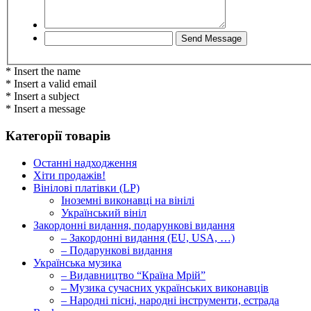
* Insert the name
* Insert a valid email
* Insert a subject
* Insert a message
Категорії товарів
Останні надходження
Хіти продажів!
Вінілові платівки (LP)
Іноземні виконавці на вінілі
Український вініл
Закордонні видання, подарункові видання
– Закордонні видання (EU, USA, …)
– Подарункові видання
Українська музика
– Видавництво “Країна Мрій”
– Музика сучасних українських виконавців
– Народні пісні, народні інструменти, естрада