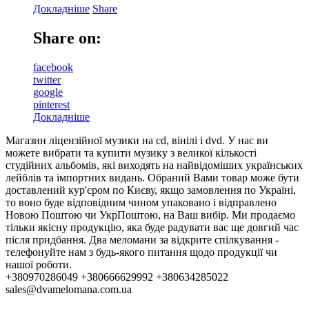
Докладніше
Share
Share on:
facebook
twitter
google
pinterest
Докладніше
Магазин ліцензійної музики на cd, вінілі і dvd. У нас ви
можете вибрати та купити музику з великої кількості
студійних альбомів, які виходять на найвідоміших українських
лейблів та імпортних видань. Обраний Вами товар може бути
доставлений кур'єром по Києву, якщо замовлення по Україні,
то воно буде відповідним чином упаковано і відправлено
Новою Поштою чи УкрПоштою, на Ваш вибір. Ми продаємо
тільки якісну продукцію, яка буде радувати вас ще довгий час
після придбання. Два меломани за відкрите спілкування -
телефонуйте нам з будь-якого питання щодо продукції чи
нашої роботи.
+380970286049 +380666629992 +380634285022
sales@dvamelomana.com.ua