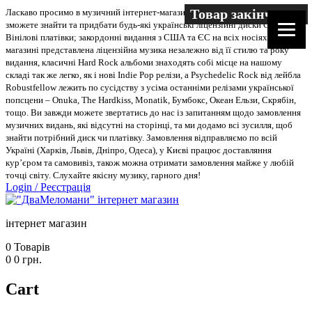
Товар закінчився
Товар закінчився
Товар закінчився
Товар закінчився
Товар закінчився
Товар закінчився
Ласкаво просимо в музичний інтернет-магазин “Два меломани”. У нас Ви
зможете знайти та придбати будь-які українські ліцензійні диски CD, DVD,
Вінілові платівки; закордонні видання з США та ЄС на всіх носіях. В
магазині представлена ліцензійна музика незалежно від її стилю та року
видання, класичні Hard Rock альбоми знаходять собі місце на нашому
складі так же легко, як і нові Indie Pop релізи, а Psychedelic Rock від лейбла
Robustfellow лежить по сусідству з усіма останніми релізами української
попсцени – Onuka, The Hardkiss, Monatik, Бумбокс, Океан Ельзи, Скрябін,
тощо. Ви завжди можете звертатись до нас із запитанням щодо замовлення
музичних видань, які відсутні на сторінці, та ми додамо всі зусилля, щоб
знайти потрібний диск чи платівку. Замовлення відправляємо по всій
Україні (Харків, Львів, Дніпро, Одеса), у Києві працює доставляння
кур’єром та самовивіз, також можна отримати замовлення майже у любій
точці світу. Слухайте якісну музику, гарного дня!
Login
/
Реєстрація
інтернет магазин
0
Товарів
0
0
грн.
Cart