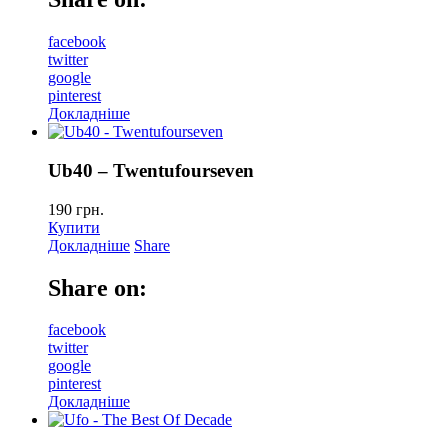
facebook
twitter
google
pinterest
Докладніше
Ub40 – Twentufourseven
190
грн.
Купити
Докладніше
Share
Share on:
facebook
twitter
google
pinterest
Докладніше