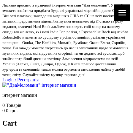
Ласкаво просимо в музичний інтернет-магазин “Два меломани”. У нас Ви
зможете знайти та придбати будь-які українські ліцензійні диски CD, DVD,
Вінілові платівки; закордонні видання з США та ЄС на всіх носіях. В
магазині представлена ліцензійна музика незалежно від її стилю та року
видання, класичні Hard Rock альбоми знаходять собі місце на нашому
складі так же легко, як і нові Indie Pop релізи, а Psychedelic Rock від лейбла
Robustfellow лежить по сусідству з усіма останніми релізами української
попсцени – Onuka, The Hardkiss, Monatik, Бумбокс, Океан Ельзи, Скрябін,
тощо. Ви завжди можете звертатись до нас із запитанням щодо замовлення
музичних видань, які відсутні на сторінці, та ми додамо всі зусилля, щоб
знайти потрібний диск чи платівку. Замовлення відправляємо по всій
Україні (Харків, Львів, Дніпро, Одеса), у Києві працює доставляння
кур’єром та самовивіз, також можна отримати замовлення майже у любій
точці світу. Слухайте якісну музику, гарного дня!
Login
/
Реєстрація
інтернет магазин
0
Товарів
0
0
грн.
Cart