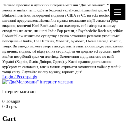
Ласкаво просимо в музичний інтернет-магазин “Два меломани”. У нас Ви
зможете знайти та придбати будь-які українські ліцензійні диски CD, DVD,
Вінілові платівки; закордонні видання з США та ЄС на всіх носіях. В
магазині представлена ліцензійна музика незалежно від її стилю та року
видання, класичні Hard Rock альбоми знаходять собі місце на нашому
складі так же легко, як і нові Indie Pop релізи, а Psychedelic Rock від лейбла
Robustfellow лежить по сусідству з усіма останніми релізами української
попсцени – Onuka, The Hardkiss, Monatik, Бумбокс, Океан Ельзи, Скрябін,
тощо. Ви завжди можете звертатись до нас із запитанням щодо замовлення
музичних видань, які відсутні на сторінці, та ми додамо всі зусилля, щоб
знайти потрібний диск чи платівку. Замовлення відправляємо по всій
Україні (Харків, Львів, Дніпро, Одеса), у Києві працює доставляння
кур’єром та самовивіз, також можна отримати замовлення майже у любій
точці світу. Слухайте якісну музику, гарного дня!
Login
/
Реєстрація
інтернет магазин
0
Товарів
0
0
грн.
Cart