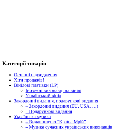
Категорії товарів
Останні надходження
Хіти продажів!
Вінілові платівки (LP)
Іноземні виконавці на вінілі
Український вініл
Закордонні видання, подарункові видання
– Закордонні видання (EU, USA, …)
– Подарункові видання
Українська музика
– Видавництво “Країна Мрій”
– Музика сучасних українських виконавців