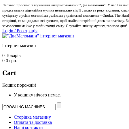
Ласкаво просимо в музичний інтернет-магазин “Два меломани”. У нас Ви зможе
представлена ліцензійна музика незалежно від її стилю та року видання, класи
сусідству з усіма останніми релізами української попсцени – Onuka, The Hard
сторінці, та ми додамо всі зусилля, щоб знайти потрібний диск чи платівку. 
замовлення майже у любій точці світу. Слухайте якісну музику, гарного дня!
Login
/
Реєстрація
інтернет магазин
0
Товарів
0
0
грн.
Cart
Кошик порожній
У кошику нічого немає.
Сторінка магазину
Оплата та доставка
Наші контакти