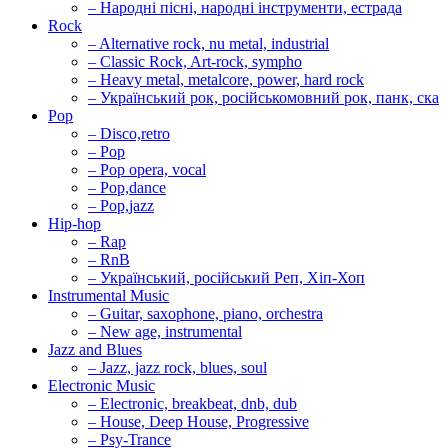
– Народні пісні, народні інструменти, естрада
Rock
– Alternative rock, nu metal, industrial
– Classic Rock, Art-rock, sympho
– Heavy metal, metalcore, power, hard rock
– Український рок, російськомовний рок, панк, ска
Pop
– Disco,retro
– Pop
– Pop opera, vocal
– Pop,dance
– Pop,jazz
Hip-hop
– Rap
– RnB
– Український, російський Реп, Хіп-Хоп
Instrumental Music
– Guitar, saxophone, piano, orchestra
– New age, instrumental
Jazz and Blues
– Jazz, jazz rock, blues, soul
Electronic Music
– Electronic, breakbeat, dnb, dub
– House, Deep House, Progressive
– Psy-Trance