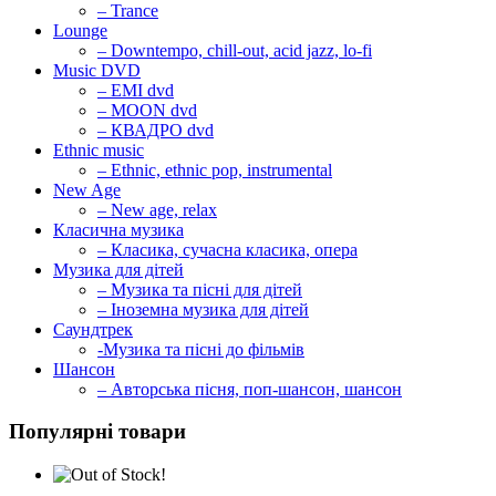
– Trance
Lounge
– Downtempo, chill-out, acid jazz, lo-fi
Music DVD
– EMI dvd
– MOON dvd
– КВАДРО dvd
Ethnic music
– Ethnic, ethnic pop, instrumental
New Age
– New age, relax
Класична музика
– Класика, сучасна класика, опера
Музика для дітей
– Музика та пісні для дітей
– Іноземна музика для дітей
Саундтрек
-Музика та пісні до фільмів
Шансон
– Авторська пісня, поп-шансон, шансон
Популярні товари