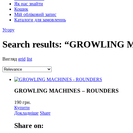
Як нас знайти
Кошик
Мій обліковий запис
Каталоги для замовленнь
Угору
Search results: “GROWLING
Вигляд
grid
list
GROWLING MACHINES – ROUNDERS
190
грн.
Купити
Докладніше
Share
Share on: