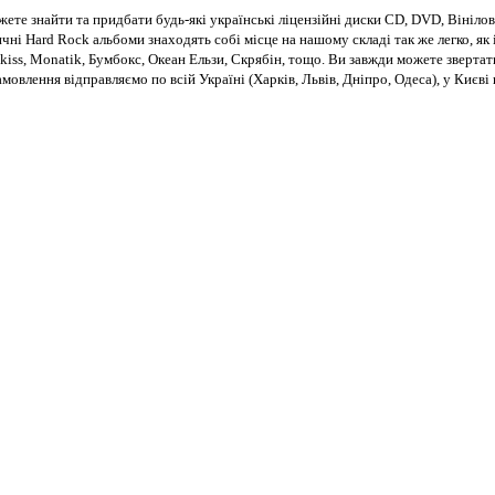
те знайти та придбати будь-які українські ліцензійні диски CD, DVD, Вінілові
чні Hard Rock альбоми знаходять собі місце на нашому складі так же легко, як і
kiss, Monatik, Бумбокс, Океан Ельзи, Скрябін, тощо. Ви завжди можете звертат
Замовлення відправляємо по всій Україні (Харків, Львів, Дніпро, Одеса), у Киє