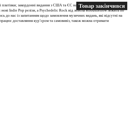
Товар закінчився
Товар закінчився
Товар закінчився
 платівки; закордонні видання з США та ЄС на всіх носіях. В магазині
 нові Indie Pop релізи, а Psychedelic Rock від лейбла Robustfellow лежить по
ись до нас із запитанням щодо замовлення музичних видань, які відсутні на
ві працює доставляння кур’єром та самовивіз, також можна отримати