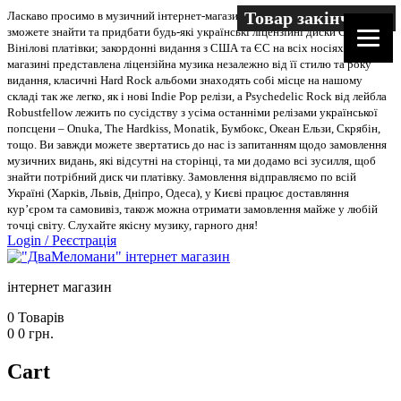
Товар закінчився
Товар закінчився
Товар закінчився
Товар закінчився
Товар закінчився
Товар закінчився
Товар закінчився
Товар закінчився
Товар закінчився
Товар закінчився
Товар закінчився
Ласкаво просимо в музичний інтернет-магазин “Два меломани”. У нас Ви
зможете знайти та придбати будь-які українські ліцензійні диски CD, DVD,
Вінілові платівки; закордонні видання з США та ЄС на всіх носіях. В
магазині представлена ліцензійна музика незалежно від її стилю та року
видання, класичні Hard Rock альбоми знаходять собі місце на нашому
складі так же легко, як і нові Indie Pop релізи, а Psychedelic Rock від лейбла
Robustfellow лежить по сусідству з усіма останніми релізами української
попсцени – Onuka, The Hardkiss, Monatik, Бумбокс, Океан Ельзи, Скрябін,
тощо. Ви завжди можете звертатись до нас із запитанням щодо замовлення
музичних видань, які відсутні на сторінці, та ми додамо всі зусилля, щоб
знайти потрібний диск чи платівку. Замовлення відправляємо по всій
Україні (Харків, Львів, Дніпро, Одеса), у Києві працює доставляння
кур’єром та самовивіз, також можна отримати замовлення майже у любій
точці світу. Слухайте якісну музику, гарного дня!
Login
/
Реєстрація
інтернет магазин
0
Товарів
0
0
грн.
Cart