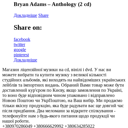
Bryan Adams – Anthology (2 cd)
Докладніше
Share
Share on:
facebook
twitter
google
pinterest
Докладніше
Магазин ліцензійної музики на cd, вінілі і dvd. У нас ви
можете вибрати та купити музику з великої кількості
студійних альбомів, які виходять на найвідоміших українських
лейблів та імпортних видань. Обраний Вами товар може бути
доставлений кур'єром по Києву, якщо замовлення по Україні,
то воно буде відповідним чином упаковано і відправлено
Новою Поштою чи УкрПоштою, на Ваш вибір. Ми продаємо
тільки якісну продукцію, яка буде радувати вас ще довгий час
після придбання. Два меломани за відкрите спілкування -
телефонуйте нам з будь-якого питання щодо продукції чи
нашої роботи.
+380970286049 +380666629992 +380634285022