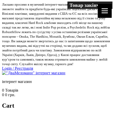
Товар закінчився
Товар закінчився
Товар закінчився
Товар закінчився
Товар закінчився
Ласкаво просимо в музичний інтернет-магазин “Два меломани”. У нас Ви
зможете знайти та придбати будь-які українські ліцензійні диски CD, DVD,
Вінілові платівки; закордонні видання з США та ЄС на всіх носіях. В
магазині представлена ліцензійна музика незалежно від її стилю та року
видання, класичні Hard Rock альбоми знаходять собі місце на нашому
складі так же легко, як і нові Indie Pop релізи, а Psychedelic Rock від лейбла
Robustfellow лежить по сусідству з усіма останніми релізами української
попсцени – Onuka, The Hardkiss, Monatik, Бумбокс, Океан Ельзи, Скрябін,
тощо. Ви завжди можете звертатись до нас із запитанням щодо замовлення
музичних видань, які відсутні на сторінці, та ми додамо всі зусилля, щоб
знайти потрібний диск чи платівку. Замовлення відправляємо по всій
Україні (Харків, Львів, Дніпро, Одеса), у Києві працює доставляння
кур’єром та самовивіз, також можна отримати замовлення майже у любій
точці світу. Слухайте якісну музику, гарного дня!
Login
/
Реєстрація
інтернет магазин
0
Товарів
0
0
грн.
Cart