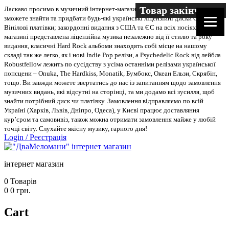
Товар закінчився
Товар закінчився
Товар закінчився
Ласкаво просимо в музичний інтернет-магазин “Два меломани”. У нас Ви
зможете знайти та придбати будь-які українські ліцензійні диски CD, DVD,
Вінілові платівки; закордонні видання з США та ЄС на всіх носіях. В
магазині представлена ліцензійна музика незалежно від її стилю та року
видання, класичні Hard Rock альбоми знаходять собі місце на нашому
складі так же легко, як і нові Indie Pop релізи, а Psychedelic Rock від лейбла
Robustfellow лежить по сусідству з усіма останніми релізами української
попсцени – Onuka, The Hardkiss, Monatik, Бумбокс, Океан Ельзи, Скрябін,
тощо. Ви завжди можете звертатись до нас із запитанням щодо замовлення
музичних видань, які відсутні на сторінці, та ми додамо всі зусилля, щоб
знайти потрібний диск чи платівку. Замовлення відправляємо по всій
Україні (Харків, Львів, Дніпро, Одеса), у Києві працює доставляння
кур’єром та самовивіз, також можна отримати замовлення майже у любій
точці світу. Слухайте якісну музику, гарного дня!
Login
/
Реєстрація
інтернет магазин
0
Товарів
0
0
грн.
Cart