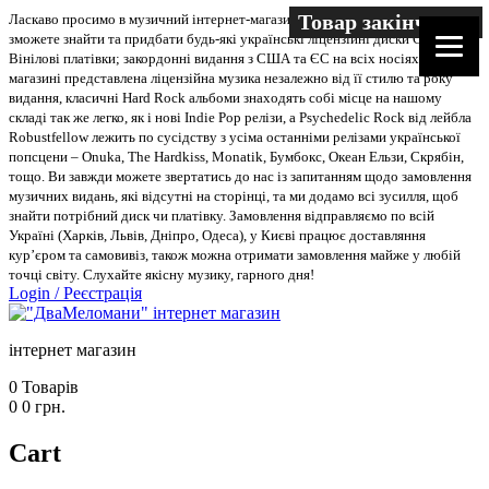
Товар закінчився
Товар закінчився
Товар закінчився
Товар закінчився
Товар закінчився
Товар закінчився
Товар закінчився
Товар закінчився
Товар закінчився
Товар закінчився
Товар закінчився
Товар закінчився
Товар закінчився
Товар закінчився
Ласкаво просимо в музичний інтернет-магазин “Два меломани”. У нас Ви
зможете знайти та придбати будь-які українські ліцензійні диски CD, DVD,
Вінілові платівки; закордонні видання з США та ЄС на всіх носіях. В
магазині представлена ліцензійна музика незалежно від її стилю та року
видання, класичні Hard Rock альбоми знаходять собі місце на нашому
складі так же легко, як і нові Indie Pop релізи, а Psychedelic Rock від лейбла
Robustfellow лежить по сусідству з усіма останніми релізами української
попсцени – Onuka, The Hardkiss, Monatik, Бумбокс, Океан Ельзи, Скрябін,
тощо. Ви завжди можете звертатись до нас із запитанням щодо замовлення
музичних видань, які відсутні на сторінці, та ми додамо всі зусилля, щоб
знайти потрібний диск чи платівку. Замовлення відправляємо по всій
Україні (Харків, Львів, Дніпро, Одеса), у Києві працює доставляння
кур’єром та самовивіз, також можна отримати замовлення майже у любій
точці світу. Слухайте якісну музику, гарного дня!
Login
/
Реєстрація
інтернет магазин
0
Товарів
0
0
грн.
Cart