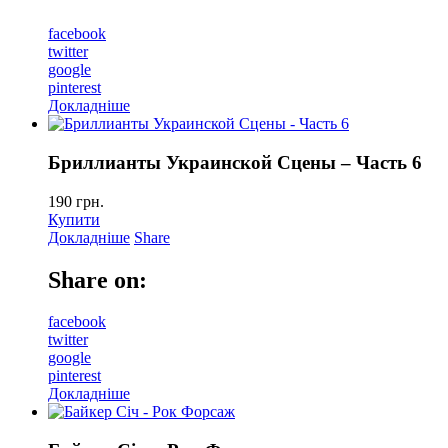
facebook
twitter
google
pinterest
Докладніше
Бриллианты Украинской Сцены – Часть 6
190
грн.
Купити
Докладніше
Share
Share on:
facebook
twitter
google
pinterest
Докладніше