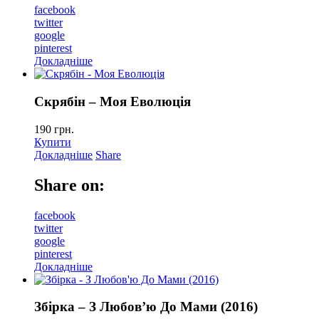
facebook
twitter
google
pinterest
Докладніше
Скрябін – Моя Еволюцiя
190
грн.
Купити
Докладніше
Share
Share on:
facebook
twitter
google
pinterest
Докладніше
Збірка – З Любов’ю До Мами (2016)