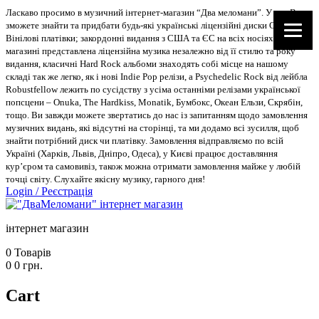
Ласкаво просимо в музичний інтернет-магазин “Два меломани”. У нас Ви
зможете знайти та придбати будь-які українські ліцензійні диски CD, DVD,
Вінілові платівки; закордонні видання з США та ЄС на всіх носіях. В
магазині представлена ліцензійна музика незалежно від її стилю та року
видання, класичні Hard Rock альбоми знаходять собі місце на нашому
складі так же легко, як і нові Indie Pop релізи, а Psychedelic Rock від лейбла
Robustfellow лежить по сусідству з усіма останніми релізами української
попсцени – Onuka, The Hardkiss, Monatik, Бумбокс, Океан Ельзи, Скрябін,
тощо. Ви завжди можете звертатись до нас із запитанням щодо замовлення
музичних видань, які відсутні на сторінці, та ми додамо всі зусилля, щоб
знайти потрібний диск чи платівку. Замовлення відправляємо по всій
Україні (Харків, Львів, Дніпро, Одеса), у Києві працює доставляння
кур’єром та самовивіз, також можна отримати замовлення майже у любій
точці світу. Слухайте якісну музику, гарного дня!
Login
/
Реєстрація
інтернет магазин
0
Товарів
0
0
грн.
Cart