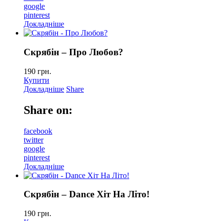
google
pinterest
Докладніше
Скрябiн – Про Любов?
190
грн.
Купити
Докладніше
Share
Share on:
facebook
twitter
google
pinterest
Докладніше
Скрябiн – Dance Хiт На Лiто!
190
грн.