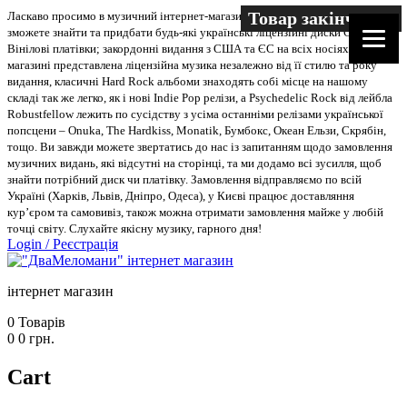
Товар закінчився
Товар закінчився
Ласкаво просимо в музичний інтернет-магазин “Два меломани”. У нас Ви
зможете знайти та придбати будь-які українські ліцензійні диски CD, DVD,
Вінілові платівки; закордонні видання з США та ЄС на всіх носіях. В
магазині представлена ліцензійна музика незалежно від її стилю та року
видання, класичні Hard Rock альбоми знаходять собі місце на нашому
складі так же легко, як і нові Indie Pop релізи, а Psychedelic Rock від лейбла
Robustfellow лежить по сусідству з усіма останніми релізами української
попсцени – Onuka, The Hardkiss, Monatik, Бумбокс, Океан Ельзи, Скрябін,
тощо. Ви завжди можете звертатись до нас із запитанням щодо замовлення
музичних видань, які відсутні на сторінці, та ми додамо всі зусилля, щоб
знайти потрібний диск чи платівку. Замовлення відправляємо по всій
Україні (Харків, Львів, Дніпро, Одеса), у Києві працює доставляння
кур’єром та самовивіз, також можна отримати замовлення майже у любій
точці світу. Слухайте якісну музику, гарного дня!
Login
/
Реєстрація
інтернет магазин
0
Товарів
0
0
грн.
Cart